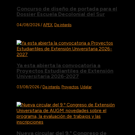
Concurso de diseño de portada para el
Dossier Escuela Decolonial del Sur
04/08/2026
/
APEX
,
De interés
Ya esta abierta la convocatoria a
Proyectos Estudiantiles de Extensión
Universitaria 2026-2027
03/08/2026
/
De interés
,
Proyectos
,
Udelar
Nueva circular del 9.º Congreso de