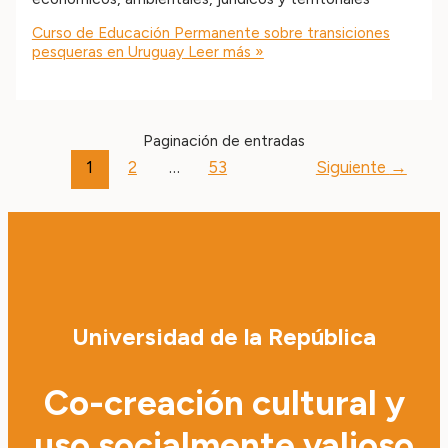
Curso de Educación Permanente sobre transiciones
pesqueras en Uruguay
Leer más »
Paginación de entradas
1
2
…
53
Siguiente
→
Universidad de la República
Co-creación cultural y
uso socialmente valioso