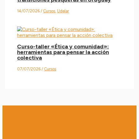
14/07/2026
/
Cursos
,
Udelar
Curso-taller «Ética y comunidad»:
herramientas para pensar la acción
colectiva
07/07/2026
/
Cursos