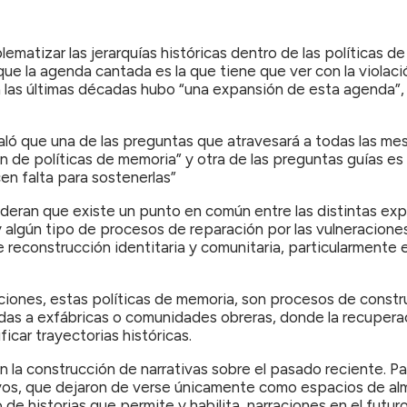
lematizar las jerarquías históricas dentro de las políticas
que la agenda cantada es la que tiene que ver con la viola
en las últimas décadas hubo “una expansión de esta agenda”,
aló que una de las preguntas que atravesará a todas las m
n de políticas de memoria” y otra de las preguntas guías e
cen falta para sostenerlas”
nsideran que existe un punto en común entre las distintas 
 algún tipo de procesos de reparación por las vulneraciones
reconstrucción identitaria y comunitaria, particularmente 
ciones, estas políticas de memoria, son procesos de construc
das a exfábricas o comunidades obreras, donde la recupera
ficar trayectorias históricas.
n la construcción de narrativas sobre el pasado reciente. Par
vos, que dejaron de verse únicamente como espacios de al
de historias que permite y habilita, narraciones en el futuro