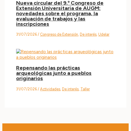
Nueva circular del 9.º Congreso de
Extensión Universitaria de AUGM:
novedades sobre el programa, la
evaluación de trabajos y las
inscripciones
31/07/2026
/
Congreso de Extensión
,
De interés
,
Udelar
Repensando las prácticas
arqueológicas junto a pueblos
originarios
31/07/2026
/
Actividades
,
De interés
,
Taller